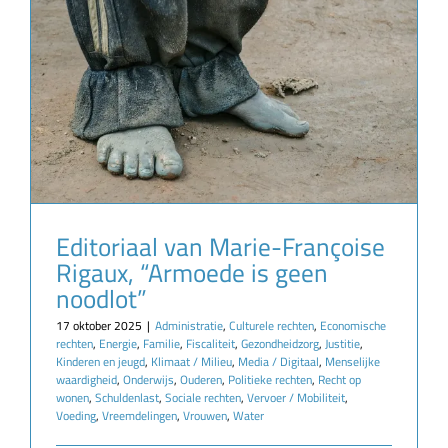
Editoriaal van Marie-Françoise
Rigaux, “Armoede is geen
noodlot”
17 oktober 2025
|
Administratie
,
Culturele rechten
,
Economische
rechten
,
Energie
,
Familie
,
Fiscaliteit
,
Gezondheidzorg
,
Justitie
,
Kinderen en jeugd
,
Klimaat / Milieu
,
Media / Digitaal
,
Menselijke
waardigheid
,
Onderwijs
,
Ouderen
,
Politieke rechten
,
Recht op
wonen
,
Schuldenlast
,
Sociale rechten
,
Vervoer / Mobiliteit
,
Voeding
,
Vreemdelingen
,
Vrouwen
,
Water