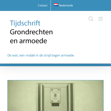
Skip
Contact
Nederlands
to
content
De wet, een middel in de strijd tegen armoede.